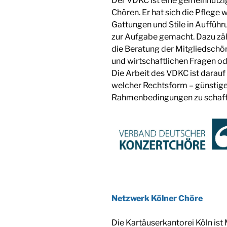
Der VDKC ist eine gemeinnützig
Chören. Er hat sich die Pflege 
Gattungen und Stile in Auffüh
zur Aufgabe gemacht. Dazu zä
die Beratung der Mitgliedschör
und wirtschaftlichen Fragen o
Die Arbeit des VDKC ist darauf 
welcher Rechtsform – günstige
Rahmenbedingungen zu schaff
Netzwerk Kölner Chöre
Die Kartäuserkantorei Köln ist