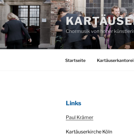
Zum
Inhalt
KARTÄUSE
springen
Chormusik von hoher künstleri
Startseite
Kartäuserkantorei
Links
Paul Krämer
Kartäuserkirche Köln