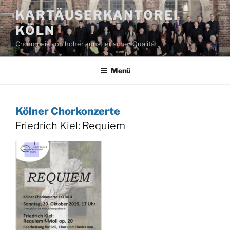
Zum
KARTÄUSERKANTOREI
Inhalt
KÖLN
springen
Chormusik von hoher künstlerischer Qualität
Menü
Kölner Chorkonzerte
Friedrich Kiel: Requiem