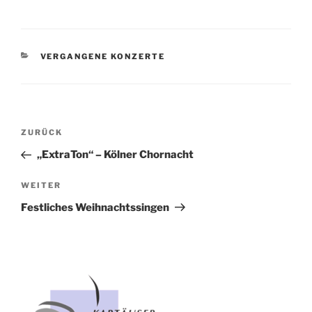
KATEGORIEN
VERGANGENE KONZERTE
Beitragsnavigation
ZURÜCK
Vorheriger
Beitrag
„ExtraTon“ – Kölner Chornacht
WEITER
Nächster
Beitrag
Festliches Weihnachtssingen